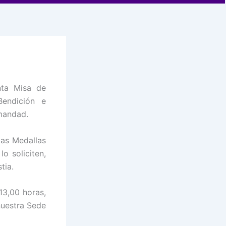
nta Misa de
endición e
rmandad.
las Medallas
o soliciten,
tia.
13,00 horas,
nuestra Sede