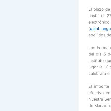
El plazo de
hasta el 2
electrón
(
quintaangu
apellidos d
Los hermano
del día 5 d
Instituto q
lugar el ú
celebrará el
El importe
efectivo en
Nuestra Señ
de Marzo has