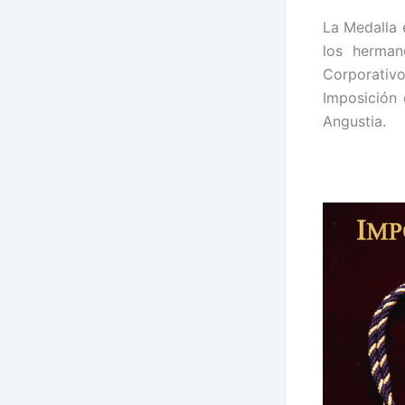
La Medalla 
los herman
Corporativ
Imposición
Angustia.