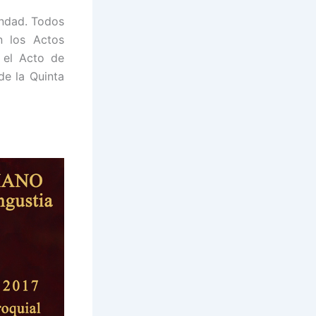
andad. Todos
n los Actos
 el Acto de
e la Quinta