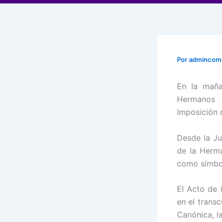
Por
adminco
En la maña
Hermanos 
Imposición 
Desde la Ju
de la Herma
como símbol
El Acto de 
en el trans
Canónica, l