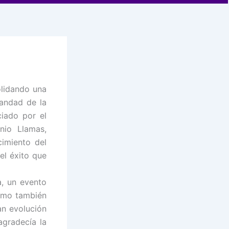
olidando una
mandad de la
ciado por el
nio Llamas,
imiento del
el éxito que
a, un evento
smo también
an evolución
gradecía la