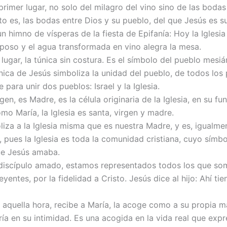
primer lugar, no solo del milagro del vino sino de las boda
to es, las bodas entre Dios y su pueblo, del que Jesús es s
 himno de vísperas de la fiesta de Epifanía: Hoy la Iglesia
sposo y el agua transformada en vino alegra la mesa.
ugar, la túnica sin costura. Es el símbolo del pueblo mesiá
túnica de Jesús simboliza la unidad del pueblo, de todos los
 para unir dos pueblos: Israel y la Iglesia.
rgen, es Madre, es la célula originaria de la Iglesia, en su fu
mo María, la Iglesia es santa, virgen y madre.
liza a la Iglesia misma que es nuestra Madre, y es, igualme
a, pues la Iglesia es toda la comunidad cristiana, cuyo símbo
ue Jesús amaba.
 discípulo amado, estamos representados todos los que so
yentes, por la fidelidad a Cristo. Jesús dice al hijo: Ahí tie
 aquella hora, recibe a María, la acoge como a su propia m
ía en su intimidad. Es una acogida en la vida real que expre