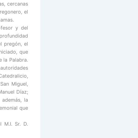
as, cercanas
regonero, el
lamas.
fesor y del
 profundidad
 pregón, el
niciado, que
 la Palabra.
 autoridades
atedralicio,
 San Miguel,
Manuel Díaz;
, además, la
remonial que
M.I. Sr. D.