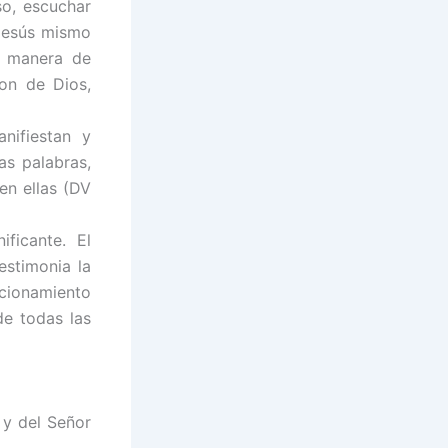
so, escuchar
 Jesús mismo
a manera de
don de Dios,
nifiestan y
as palabras,
en ellas (DV
ficante. El
testimonia la
icionamiento
de todas las
 y del Señor