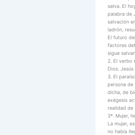
salva. El ho
palabra de 
salvación en
ladrón, resu
El futuro de
factores det
sigue salva
2. El verbo 
Dios. Jesús
3. El paraís
persona de 
dicha, de bi
exégesis act
realidad de 
3ª. Mujer, h
La mujer, e
no había lle