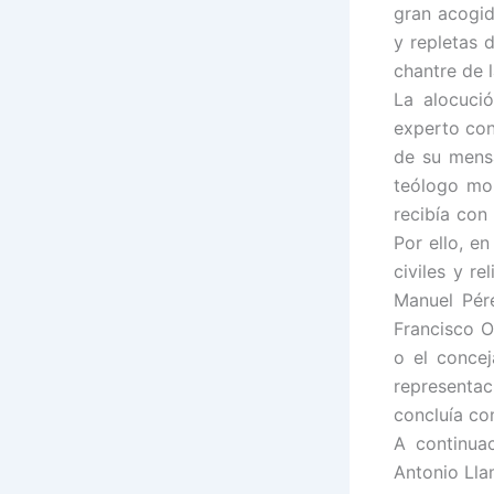
gran acogid
y repletas 
chantre de 
La alocuci
experto con
de su mens
teólogo mon
recibía con
Por ello, e
civiles y r
Manuel Pére
Francisco O
o el concej
representac
concluía co
A continua
Antonio Lla