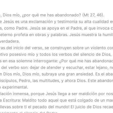
o, Dios mío, ¿por qué me has abandonado? (Mt 27, 46).
e Jesús es una exclamación y testimonia su alta cualidad es
os, como Padre. Jesús se apoya en el Padre, al que invoca c
 eterno profeta en obras y palabras. Jesús muestra la hum
verdadera.
as del inicio del verso, se construyen sobre un violento co
etivo posesivo mío y todos los verbos del silencio de Dios,
s en esa solemne interrogante: ¿Por qué me has abandona
 del verbo son: dejar de atender y escuchar, estar lejano, 
ón Dios mío, Dios mío, subraya una gran ansiedad. Es el a
iscípulos, Pedro, las multitudes, y ahora Dios. Este abando
o experimental.
lación inmensa, porque Jesús llega a ser maldición por nos
a Escritura: Maldito todo aquel que está colgado de un ma
, llevas sobre ti el pecado del mundo! El juicio de Dios reca