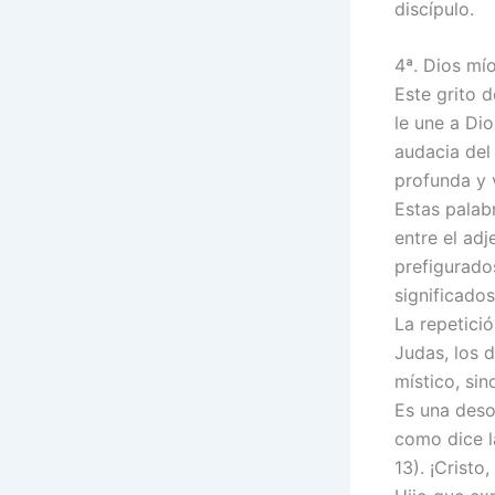
discípulo.
4ª. Dios mí
Este grito d
le une a Di
audacia del
profunda y 
Estas palabr
entre el adj
prefigurado
significados
La repetici
Judas, los d
místico, sin
Es una deso
como dice l
13). ¡Cristo