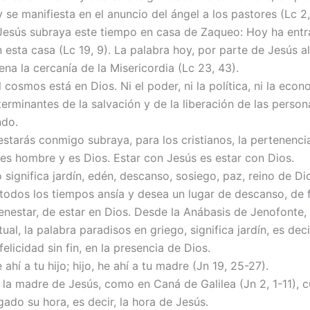
y se manifiesta en el anuncio del ángel a los pastores (Lc 2,
Jesús subraya este tiempo en casa de Zaqueo: Hoy ha entr
 esta casa (Lc 19, 9). La palabra hoy, por parte de Jesús a
ena la cercanía de la Misericordia (Lc 23, 43).
l cosmos está en Dios. Ni el poder, ni la política, ni la econ
erminantes de la salvación y de la liberación de las person
ndo.
estarás conmigo subraya, para los cristianos, la pertenenci
 es hombre y es Dios. Estar con Jesús es estar con Dios.
o significa jardín, edén, descanso, sosiego, paz, reino de Di
todos los tiempos ansía y desea un lugar de descanso, de f
enestar, de estar en Dios. Desde la Anábasis de Jenofonte, 
ual, la palabra paradisos en griego, significa jardín, es deci
felicidad sin fin, en la presencia de Dios.
e ahí a tu hijo; hijo, he ahí a tu madre (Jn 19, 25-27).
s la madre de Jesús, como en Caná de Galilea (Jn 2, 1-11), 
gado su hora, es decir, la hora de Jesús.