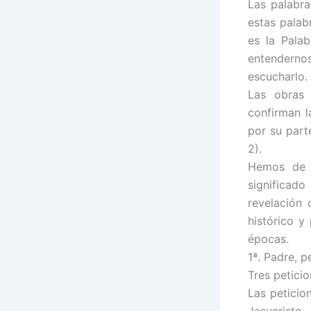
Las palabra
estas palab
es la Pala
entendernos
escucharlo.
Las obras 
confirman l
por su part
2).
Hemos de a
significado 
revelación 
histórico y
épocas.
1ª. Padre, 
Tres petici
Las peticio