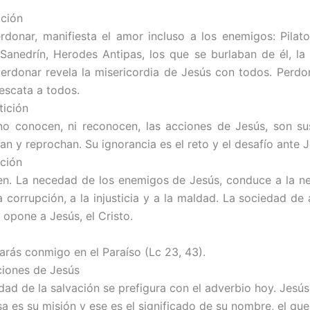
ición
rdonar, manifiesta el amor incluso a los enemigos: Pilato
l Sanedrín, Herodes Antipas, los que se burlaban de él, la 
erdonar revela la misericordia de Jesús con todos. Perdo
rescata a todos.
ición
no conocen, ni reconocen, las acciones de Jesús, son su
tan y reprochan. Su ignorancia es el reto y el desafío ante 
ición
n. La necedad de los enemigos de Jesús, conduce a la ne
a corrupción, a la injusticia y a la maldad. La sociedad de
 opone a Jesús, el Cristo.
tarás conmigo en el Paraíso (Lc 23, 43).
ciones de Jesús
idad de la salvación se prefigura con el adverbio hoy. Jesús
sa es su misión y ese es el significado de su nombre, el que