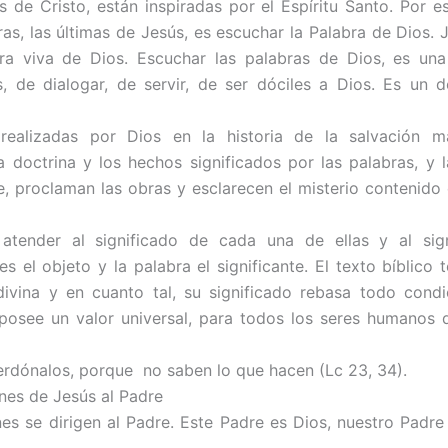
s de Cristo, están inspiradas por el Espíritu Santo. Por e
ras, las últimas de Jesús, es escuchar la Palabra de Dios.
bra viva de Dios. Escuchar las palabras de Dios, es un
, de dialogar, de servir, de ser dóciles a Dios. Es un 
realizadas por Dios en la historia de la salvación ma
a doctrina y los hechos significados por las palabras, y l
e, proclaman las obras y esclarecen el misterio contenido 
tender al significado de cada una de ellas y al signi
es el objeto y la palabra el significante. El texto bíblico 
divina y en cuanto tal, su significado rebasa todo cond
 posee un valor universal, para todos los seres humanos 
perdónalos, porque no saben lo que hacen (Lc 23, 34).
ones de Jesús al Padre
nes se dirigen al Padre. Este Padre es Dios, nuestro Padre