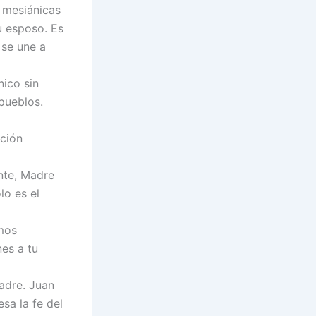
s mesiánicas
u esposo. Es
 se une a
nico sin
 pueblos.
nción
nte, Madre
lo es el
mos
nes a tu
adre. Juan
sa la fe del