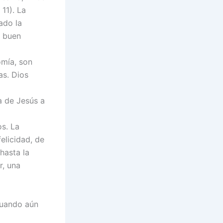
 11). La
ado la
l buen
omía, son
as. Dios
a de Jesús a
os. La
elicidad, de
hasta la
r, una
cuando aún