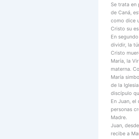
Se trata en 
de Caná, es
como dice un
Cristo su e
En segundo l
dividir, la 
Cristo muere
María, la Vi
materna. Co
María simbo
de la Iglesi
discípulo q
En Juan, el
personas cre
Madre.
Juan, desde
recibe a Mar