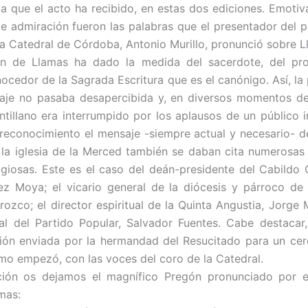
a que el acto ha recibido, en estas dos ediciones. Emotiv
de admiración fueron las palabras que el presentador del p
la Catedral de Córdoba, Antonio Murillo, pronunció sobre L
ón de Llamas ha dado la medida del sacerdote, del pro
ocedor de la Sagrada Escritura que es el canónigo. Así, la
aje no pasaba desapercibida y, en diversos momentos del
tillano era interrumpido por los aplausos de un público i
 reconocimiento el mensaje -siempre actual y necesario- de
n la iglesia de la Merced también se daban cita numerosas
eligiosas. Este es el caso del deán-presidente del Cabildo C
z Moya; el vicario general de la diócesis y párroco de
rozco; el director espiritual de la Quinta Angustia, Jorge 
al del Partido Popular, Salvador Fuentes. Cabe destacar
ión enviada por la hermandad del Resucitado para un ce
mo empezó, con las voces del coro de la Catedral.
ción os dejamos el magnífico Pregón pronunciado por el 
mas: