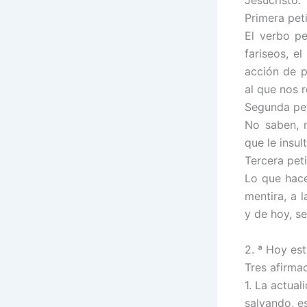
Jesucristo.
Primera pet
El verbo pe
fariseos, e
acción de p
al que nos 
Segunda pet
No saben, 
que le insul
Tercera pet
Lo que hace
mentira, a l
y de hoy, se
2. ª Hoy es
Tres afirma
1. La actual
salvando, e