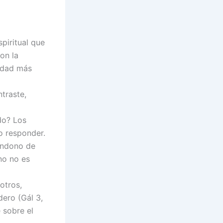
piritual que
on la
ildad más
ntraste,
do? Los
no responder.
bandono de
no no es
otros,
dero (Gál 3,
e sobre el