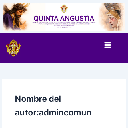
Ir
al
contenido
Nombre del
autor:admincomun