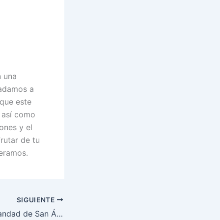
n una
ladamos a
 que este
, así como
ones y el
rutar de tu
eramos.
SIGUIENTE
Saludo a la Hermandad de San Álvaro