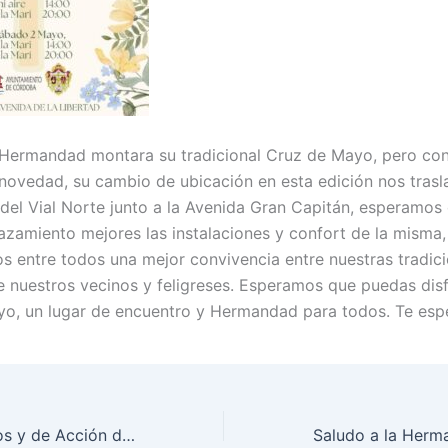
 Hermandad montara su tradicional Cruz de Mayo, pero co
novedad, su cambio de ubicación en esta edición nos tras
s del Vial Norte junto a la Avenida Gran Capitán, esperamos
zamiento mejores las instalaciones y confort de la misma
s entre todos una mejor convivencia entre nuestras tradici
 nuestros vecinos y feligreses. Esperamos que puedas disf
o, un lugar de encuentro y Hermandad para todos. Te esp
Misa de Hermanos y de Acción de Gracias por el regreso de los contingentes de la BRIGADA GUZMÁN EL BUENO X