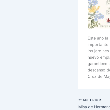
Este año la
importante 
los jardine
nuevo empla
garanticemo
descanso de
Cruz de May
ANTERIOR